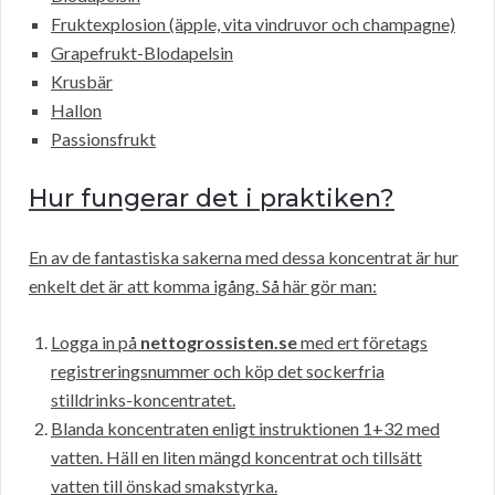
Fruktexplosion (äpple, vita vindruvor och champagne)
Grapefrukt-Blodapelsin
Krusbär
Hallon
Passionsfrukt
Hur fungerar det i praktiken?
En av de fantastiska sakerna med dessa koncentrat är hur
enkelt det är att komma igång. Så här gör man:
Logga in på
nettogrossisten.se
med ert företags
registreringsnummer och köp det sockerfria
stilldrinks-koncentratet.
Blanda koncentraten enligt instruktionen 1+32 med
vatten. Häll en liten mängd koncentrat och tillsätt
vatten till önskad smakstyrka.