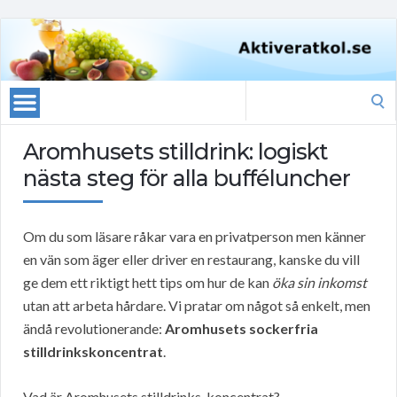
Search
for:
Aromhusets stilldrink: logiskt
nästa steg för alla bufféluncher
Om du som läsare råkar vara en privatperson men känner
en vän som äger eller driver en restaurang, kanske du vill
ge dem ett riktigt hett tips om hur de kan
öka sin inkomst
utan att arbeta hårdare. Vi pratar om något så enkelt, men
ändå revolutionerande:
Aromhusets sockerfria
stilldrinkskoncentrat
.
Vad är Aromhusets stilldrinks-koncentrat?