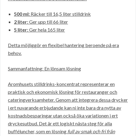
500 ml:
Räcker till 16,5 liter stilldrink
2 liter:
Ger upp till 66 liter
5 liter:
Ger hela 165 liter
Detta möjliggör en flexibel hantering beroende på era
behov.
Sammanfattning: En lönsam lösning
Aromhusets stilldrinks-koncentrat representerar en
praktisk och ekonomisk lösning för restauranger och
cateringverksamheter. Genom att integrera dessa drycker
i ert nuvarande erbjudande kan ni inte bara dra nytta av
kostnadsbesparingar utan också öka variationen i ert
dryckesutbud. Det är ett logiskt nästa steg för alla
bufféluncher, som en lösning
full av smak och fri från