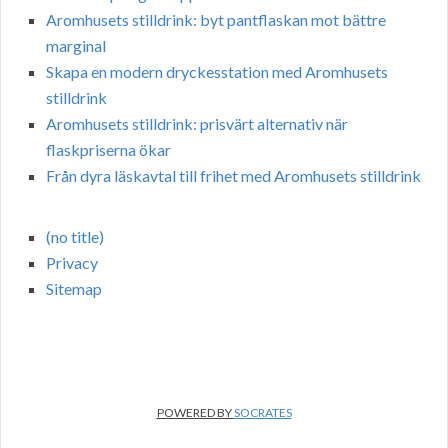
Aromhusets stilldrink: byt pantflaskan mot bättre
marginal
Skapa en modern dryckesstation med Aromhusets
stilldrink
Aromhusets stilldrink: prisvärt alternativ när
flaskpriserna ökar
Från dyra läskavtal till frihet med Aromhusets stilldrink
(no title)
Privacy
Sitemap
POWERED BY
SOCRATES