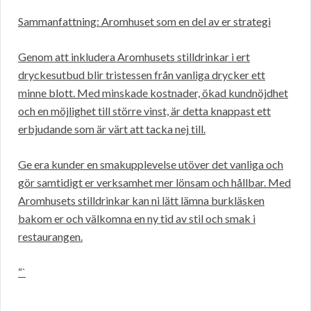
Sammanfattning: Aromhuset som en del av er strategi
Genom att inkludera Aromhusets stilldrinkar i ert
dryckesutbud blir tristessen från vanliga drycker ett
minne blott. Med minskade kostnader, ökad kundnöjdhet
och en möjlighet till större vinst, är detta knappast ett
erbjudande som är värt att tacka nej till.
Ge era kunder en smakupplevelse utöver det vanliga och
gör samtidigt er verksamhet mer lönsam och hållbar. Med
Aromhusets stilldrinkar kan ni lätt lämna burkläsken
bakom er och välkomna en ny tid av stil och smak i
restaurangen.
“`