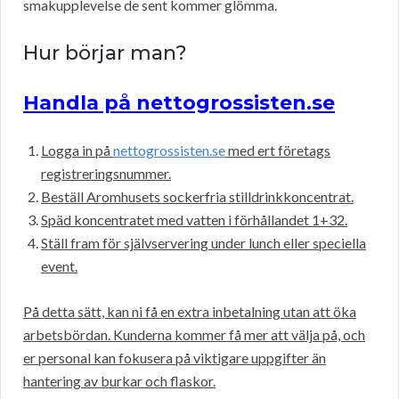
smakupplevelse de sent kommer glömma.
Hur börjar man?
Handla på nettogrossisten.se
Logga in på
nettogrossisten.se
med ert företags
registreringsnummer.
Beställ Aromhusets sockerfria stilldrinkkoncentrat.
Späd koncentratet med vatten i förhållandet 1+32.
Ställ fram för självservering under lunch eller speciella
event.
På detta sätt, kan ni få en extra inbetalning utan att öka
arbetsbördan. Kunderna kommer få mer att välja på, och
er personal kan fokusera på viktigare uppgifter än
hantering av burkar och flaskor.