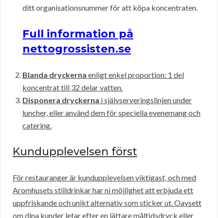
ditt organisationsnummer för att köpa koncentraten.
Full information på
nettogrossisten.se
Blanda dryckerna
enligt enkel proportion: 1 del
koncentrat till 32 delar vatten.
Disponera dryckerna
i självserveringslinjen under
luncher, eller använd dem för speciella evenemang och
catering.
Kundupplevelsen först
För restauranger är kundupplevelsen viktigast, och med
Aromhusets stilldrinkar har ni möjlighet att erbjuda ett
uppfriskande och unikt alternativ som sticker ut. Oavsett
om dina kunder letar efter en lättare måltidsdryck eller