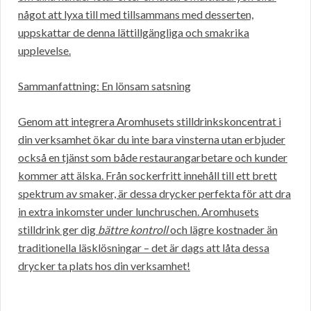
något att lyxa till med tillsammans med desserten,
uppskattar de denna lättillgängliga och smakrika
upplevelse.
Sammanfattning: En lönsam satsning
Genom att integrera Aromhusets stilldrinkskoncentrat i
din verksamhet ökar du inte bara vinsterna utan erbjuder
också en tjänst som både restaurangarbetare och kunder
kommer att älska. Från sockerfritt innehåll till ett brett
spektrum av smaker, är dessa drycker perfekta för att dra
in extra inkomster under lunchruschen. Aromhusets
stilldrink ger dig
bättre kontroll
och lägre kostnader än
traditionella läsklösningar – det är dags att låta dessa
drycker ta plats hos din verksamhet!